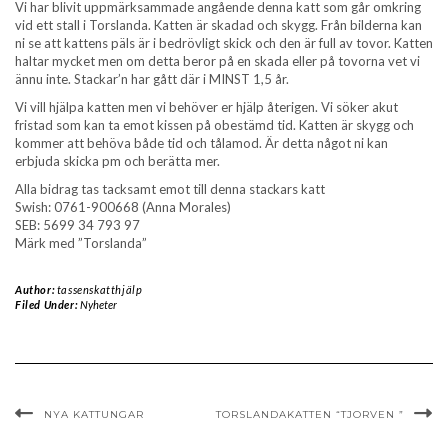
Vi har blivit uppmärksammade angående denna katt som går omkring
vid ett stall i Torslanda. Katten är skadad och skygg. Från bilderna kan
ni se att kattens päls är i bedrövligt skick och den är full av tovor. Katten
haltar mycket men om detta beror på en skada eller på tovorna vet vi
ännu inte. Stackar’n har gått där i MINST 1,5 år.
Vi vill hjälpa katten men vi behöver er hjälp återigen. Vi söker akut
fristad som kan ta emot kissen på obestämd tid. Katten är skygg och
kommer att behöva både tid och tålamod. Är detta något ni kan
erbjuda skicka pm och berätta mer.
Alla bidrag tas tacksamt emot till denna stackars katt
Swish: 0761-900668 (Anna Morales)
SEB: 5699 34 793 97
Märk med ”Torslanda”
Author:
tassenskatthjälp
Filed Under:
Nyheter
NYA KATTUNGAR
TORSLANDAKATTEN “TJORVEN ”