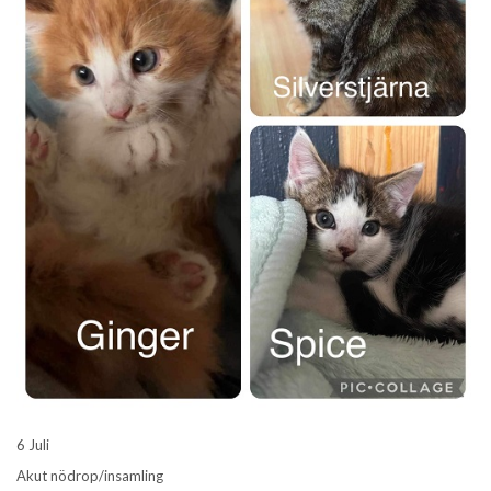
6 Juli
Akut nödrop/insamling