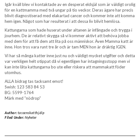
Igår kväll blev vi kontaktade av en desperat eldsjäl som är väldigt orolig
för en kattmamma med två ungar på tio veckor. Deras ägare har precis
blivit diagnostiserad med elakartad cancer och kommer inte att komma
hem igen. Något som har resulterat i att dessa liv blivit hemlösa.
Kattungarna som hade huserat under altanen är infångade och trygga i
jourhem. De är relativt skygga så vi kommer aktivt att behöva jobba
med dem för att få dem att lita på oss människor. Även Mamma katt är
inne. Hon tros vara runt tre år och är tam MEN hon är dräktig IGEN.
Vi har så många katter inne just nu och väldigt mycket utgifter och detta
var verkligen helt otippat då vi egentligen har intagningsstopp men vi
kan inte låta kattungarna bo ute eller riskera att mammakatt föder
utomhus.
ALLA bidrag tas tacksamt emot!
Swish: 123 583 84 53
BG: 5599-1764
Märk med ”nödrop”
Author:
tassenskatthjälp
Filed Under:
Nyheter