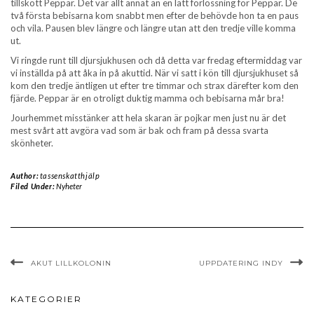
tillskott Peppar. Det var allt annat än en lätt förlossning för Peppar. De
två första bebisarna kom snabbt men efter de behövde hon ta en paus
och vila. Pausen blev längre och längre utan att den tredje ville komma
ut.
Vi ringde runt till djursjukhusen och då detta var fredag eftermiddag var
vi inställda på att åka in på akuttid. När vi satt i kön till djursjukhuset så
kom den tredje äntligen ut efter tre timmar och strax därefter kom den
fjärde. Peppar är en otroligt duktig mamma och bebisarna mår bra!
Jourhemmet misstänker att hela skaran är pojkar men just nu är det
mest svårt att avgöra vad som är bak och fram på dessa svarta
skönheter.
Author:
tassenskatthjälp
Filed Under:
Nyheter
AKUT LILLKOLONIN
UPPDATERING INDY
KATEGORIER