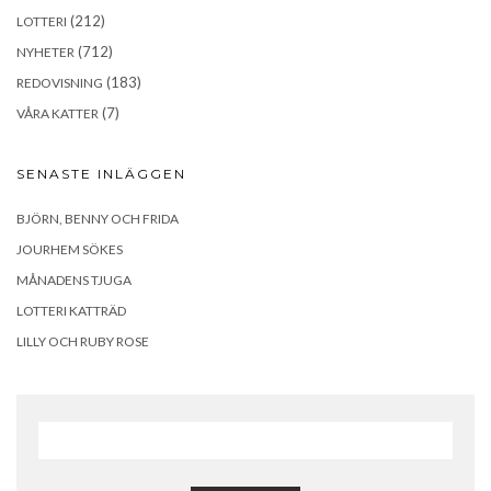
(212)
LOTTERI
(712)
NYHETER
(183)
REDOVISNING
(7)
VÅRA KATTER
SENASTE INLÄGGEN
BJÖRN, BENNY OCH FRIDA
JOURHEM SÖKES
MÅNADENS TJUGA
LOTTERI KATTRÄD
LILLY OCH RUBY ROSE