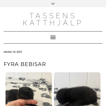
Skip
Toggle
to
header
content
TASSENS
KATTHJÄLP
Toggle Navigation
oktober 24, 2025
FYRA BEBISAR