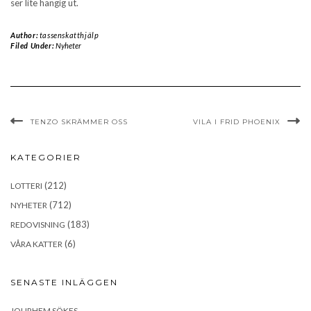
ser lite hängig ut.
Author:
tassenskatthjälp
Filed Under:
Nyheter
TENZO SKRÄMMER OSS
VILA I FRID PHOENIX
KATEGORIER
(212)
LOTTERI
(712)
NYHETER
(183)
REDOVISNING
(6)
VÅRA KATTER
SENASTE INLÄGGEN
JOURHEM SÖKES