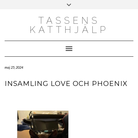
Skip
Toggle
to
header
content
TASSENS
KATTHJÄLP
Toggle Navigation
maj 25, 2024
INSAMLING LOVE OCH PHOENIX