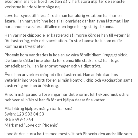
ekonomin snart är körd i botten då vi haft stora utgifter de senaste
veckorna kunde vi inte säga nej.
Love har synts till i flera år och man har aldrig vetat om han har en
ägare. Han har varit inne hos alla i området där han även fått mat. Han
har annonserats flera tillfällen men ingen har gett sig tillkänna.
Han var inte chippad eller kastrerad så imorse kördes han till veterinär
för kastrering, chip och vaccination. En stor bamse katt som nu får
komma in i tryggheten.
Phoenix kom vandrades in hos en av våra föralltidhem i ruggigt skick.
De kunde såklart inte blunda för denna lille stackare så han togs
omedelbart in. Han är enormt mager och väldigt trött.
Även han är varken chippad eller kastrerad. Han är inbokad hos
veterinär imorgon bitti för en allmän kontroll, chip och vaccination samt
kastrering om han är frisk nog.
Vi som många andra föreningar har det enormt tufft ekonomisk och vi
behöver all hjälp vi kan få för att hjälpa dessa fina katter.
Alla bidrag hjälper, många bäckar små!
Swish: 123 583 84 53
BG: 5599-1764
Märk med ”Love och Phoenix”
Love är den stora katten med mest vitt och Phoenix den andra lille som