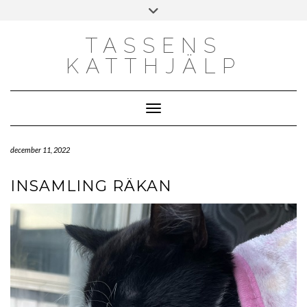
Skip
Toggle
to
header
content
TASSENS
KATTHJÄLP
Toggle Navigation
december 11, 2022
INSAMLING RÄKAN