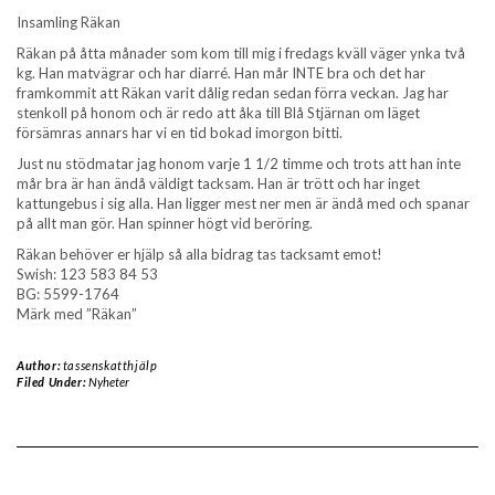
Insamling Räkan
Räkan på åtta månader som kom till mig i fredags kväll väger ynka två
kg. Han matvägrar och har diarré. Han mår INTE bra och det har
framkommit att Räkan varit dålig redan sedan förra veckan. Jag har
stenkoll på honom och är redo att åka till Blå Stjärnan om läget
försämras annars har vi en tid bokad imorgon bitti.
Just nu stödmatar jag honom varje 1 1/2 timme och trots att han inte
mår bra är han ändå väldigt tacksam. Han är trött och har inget
kattungebus i sig alla. Han ligger mest ner men är ändå med och spanar
på allt man gör. Han spinner högt vid beröring.
Räkan behöver er hjälp så alla bidrag tas tacksamt emot!
Swish: 123 583 84 53
BG: 5599-1764
Märk med ”Räkan”
Author:
tassenskatthjälp
Filed Under:
Nyheter