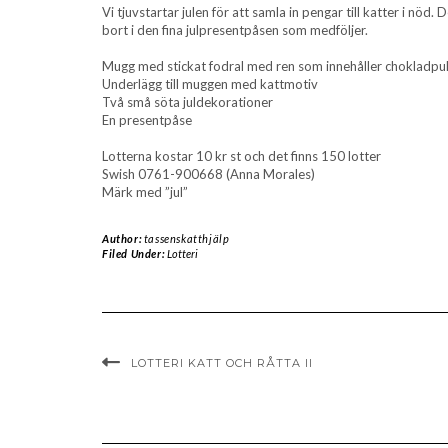
Vi tjuvstartar julen för att samla in pengar till katter i nöd. D
bort i den fina julpresentpåsen som medföljer.
Mugg med stickat fodral med ren som innehåller chokladpu
Underlägg till muggen med kattmotiv
Två små söta juldekorationer
En presentpåse
Lotterna kostar 10 kr st och det finns 150 lotter
Swish 0761-900668 (Anna Morales)
Märk med ”jul”
Author:
tassenskatthjälp
Filed Under:
Lotteri
LOTTERI KATT OCH RÅTTA II