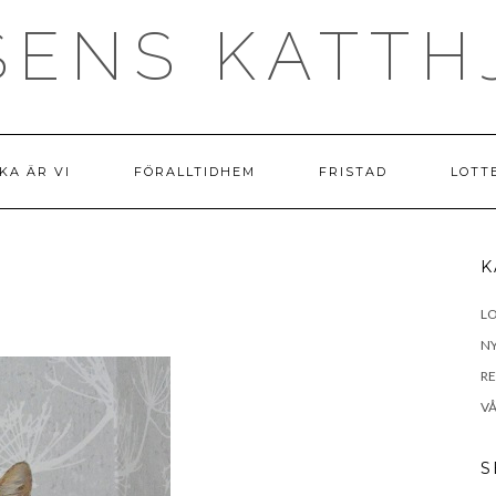
SENS KATTH
KA ÄR VI
FÖRALLTIDHEM
FRISTAD
LOTT
K
LO
N
R
VÅ
S