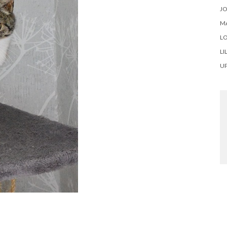
J
M
LO
LI
U