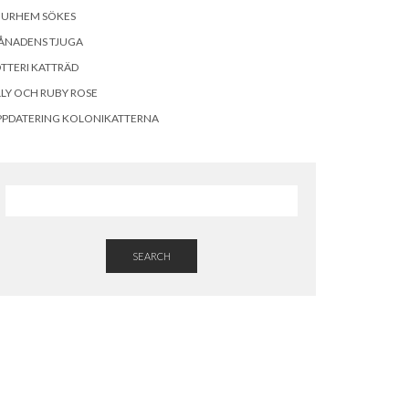
OURHEM SÖKES
ÅNADENS TJUGA
TTERI KATTRÄD
LLY OCH RUBY ROSE
PPDATERING KOLONIKATTERNA
SEARCH