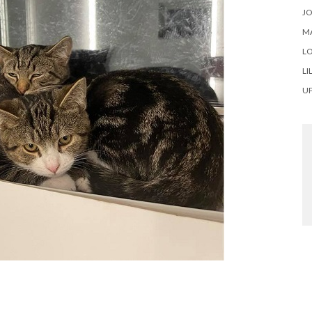
J
M
LO
LI
U