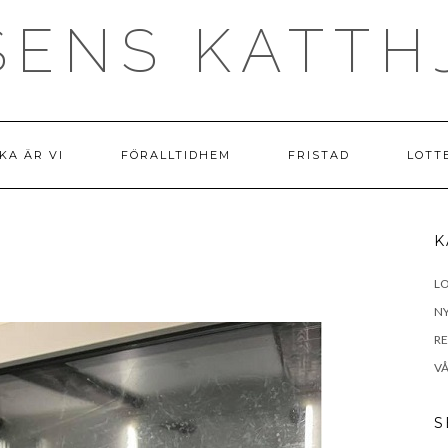
SENS KATTH
KA ÄR VI
FÖRALLTIDHEM
FRISTAD
LOTT
K
LO
N
R
VÅ
S