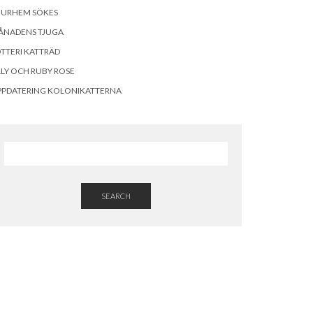
OURHEM SÖKES
ÅNADENS TJUGA
TTERI KATTRÄD
LLY OCH RUBY ROSE
PPDATERING KOLONIKATTERNA
SEARCH