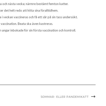
na och nästa vecka; närmre bestämt femton katter.
ter det helt redo att hitta sina föralltidhem.
 i veckan vaccineras och få ett sår på sin tass undersökt.
 vaccination. Beata ska även kastreras.
ngar inbokade för sin första vaccination och kontroll.
SOMMAR- ELLER PANDEMIKATT