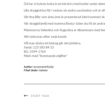
Då har vi lyckats boka in en hel drös med katter under den
Lilla skyggistrion får i veckan sin andra vaccination och är ef
Vår fina Billy som ännu inte är presenterad (det kommer) ska
Vår skyggisfamilj med mamma Beata i täten ska få sin andra
Mammorna Valentina och Augustina är tillsammans med fem u
Allt redovisas efter varje besök.
Vill man skicka ett bidrag går det jättebra.
Swish: 123 583 84 53
BG: 5599-1764
Märk med ”Kommande utgifter”
Author:
tassenskatthjälp
Filed Under:
Nyheter
STORT TACK