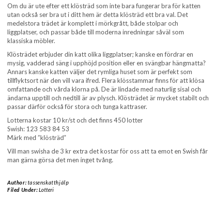
Om du är ute efter ett klösträd som inte bara fungerar bra för katten
utan också ser bra ut i ditt hem är detta klösträd ett bra val. Det
medelstora trädet är komplett i mörkgrått, både stolpar och
liggplatser, och passar både till moderna inredningar såväl som
klassiska möbler.
Klösträdet erbjuder din katt olika liggplatser; kanske en fördrar en
mysig, vadderad säng i upphöjd position eller en svängbar hängmatta?
Annars kanske katten väljer det rymliga huset som är perfekt som
tillflyktsort när den vill vara ifred. Flera klösstammar finns för att klösa
omfattande och vårda klorna på. De är lindade med naturlig sisal och
ändarna upptill och nedtill är av plysch. Klösträdet är mycket stabilt och
passar därför också för stora och tunga kattraser.
Lotterna kostar 10 kr/st och det finns 450 lotter
Swish: 123 583 84 53
Märk med ”klösträd”
Vill man swisha de 3 kr extra det kostar för oss att ta emot en Swish får
man gärna görsa det men inget tvång.
Author:
tassenskatthjälp
Filed Under:
Lotteri