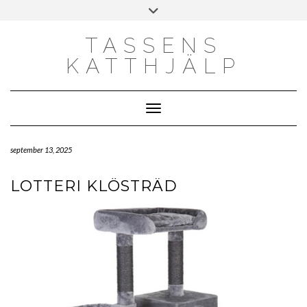
Skip
Toggle
to
header
content
TASSENS
KATTHJÄLP
Toggle Navigation
september 13, 2025
LOTTERI KLÖSTRÄD