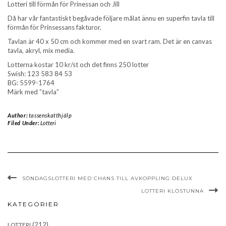
Lotteri till förmån för Prinessan och Jill
Då har vår fantastiskt begåvade följare målat ännu en superfin tavla till
förmån för Prinsessans fakturor.
Tavlan är 40 x 50 cm och kommer med en svart ram. Det är en canvas
tavla, akryl, mix media.
Lotterna kostar 10 kr/st och det finns 250 lotter
Swish: 123 583 84 53
BG: 5599-1764
Märk med ”tavla”
Author:
tassenskatthjälp
Filed Under:
Lotteri
SÖNDAGSLOTTERI MED CHANS TILL AVKOPPLING DELUX
LOTTERI KLÖSTUNNA
KATEGORIER
(212)
LOTTERI