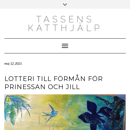
Skip
Toggle
to
header
content
TASSENS
KATTHJÄLP
Toggle Navigation
maj 12, 2021
LOTTERI TILL FÖRMÅN FÖR
PRINESSAN OCH JILL