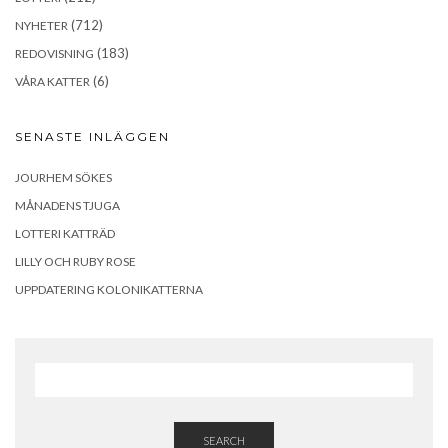
(712)
NYHETER
(183)
REDOVISNING
(6)
VÅRA KATTER
SENASTE INLÄGGEN
JOURHEM SÖKES
MÅNADENS TJUGA
LOTTERI KATTRÄD
LILLY OCH RUBY ROSE
UPPDATERING KOLONIKATTERNA
SEARCH