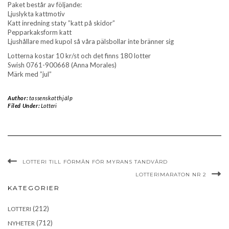
Paket består av följande:
Ljuslykta kattmotiv
Katt inredning staty ”katt på skidor”
Pepparkaksform katt
Ljushållare med kupol så våra pälsbollar inte bränner sig
Lotterna kostar 10 kr/st och det finns 180 lotter
Swish 0761-900668 (Anna Morales)
Märk med ”jul”
Author:
tassenskatthjälp
Filed Under:
Lotteri
LOTTERI TILL FÖRMÅN FÖR MYRANS TANDVÅRD
LOTTERIMARATON NR 2
KATEGORIER
(212)
LOTTERI
(712)
NYHETER