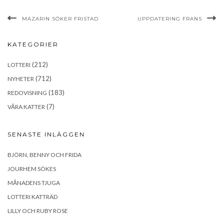
MAZARIN SÖKER FRISTAD
UPPDATERING FRANS
KATEGORIER
(212)
LOTTERI
(712)
NYHETER
(183)
REDOVISNING
(7)
VÅRA KATTER
SENASTE INLÄGGEN
BJÖRN, BENNY OCH FRIDA
JOURHEM SÖKES
MÅNADENS TJUGA
LOTTERI KATTRÄD
LILLY OCH RUBY ROSE