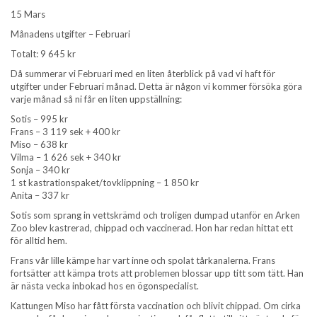
15 Mars
Månadens utgifter – Februari
Totalt: 9 645 kr
Då summerar vi Februari med en liten återblick på vad vi haft för
utgifter under Februari månad. Detta är någon vi kommer försöka göra
varje månad så ni får en liten uppställning:
Sotis – 995 kr
Frans – 3 119 sek + 400 kr
Miso – 638 kr
Vilma – 1 626 sek + 340 kr
Sonja – 340 kr
1 st kastrationspaket/tovklippning – 1 850 kr
Anita – 337 kr
Sotis som sprang in vettskrämd och troligen dumpad utanför en Arken
Zoo blev kastrerad, chippad och vaccinerad. Hon har redan hittat ett
för alltid hem.
Frans vår lille kämpe har vart inne och spolat tårkanalerna. Frans
fortsätter att kämpa trots att problemen blossar upp titt som tätt. Han
är nästa vecka inbokad hos en ögonspecialist.
Kattungen Miso har fått första vaccination och blivit chippad. Om cirka