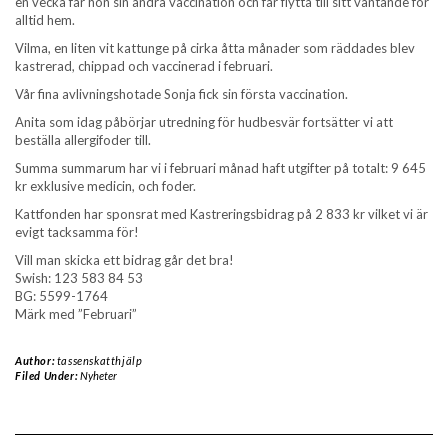
en vecka får hon sin andra vaccination och får flytta till sitt väntande för
alltid hem.
Vilma, en liten vit kattunge på cirka åtta månader som räddades blev
kastrerad, chippad och vaccinerad i februari.
Vår fina avlivningshotade Sonja fick sin första vaccination.
Anita som idag påbörjar utredning för hudbesvär fortsätter vi att
beställa allergifoder till.
Summa summarum har vi i februari månad haft utgifter på totalt: 9 645
kr exklusive medicin, och foder.
Kattfonden har sponsrat med Kastreringsbidrag på 2 833 kr vilket vi är
evigt tacksamma för!
Vill man skicka ett bidrag går det bra!
Swish: 123 583 84 53
BG: 5599-1764
Märk med ”Februari”
Author:
tassenskatthjälp
Filed Under:
Nyheter