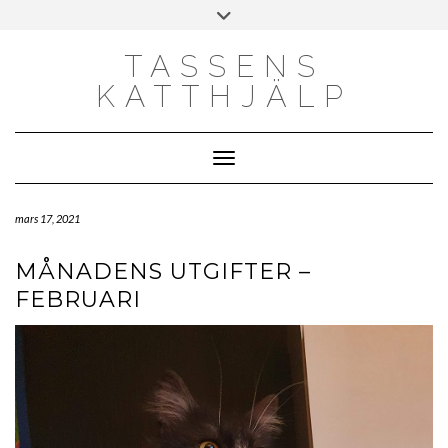
Skip
Toggle
to
header
content
TASSENS
KATTHJÄLP
Toggle Navigation
mars 17, 2021
MÅNADENS UTGIFTER –
FEBRUARI