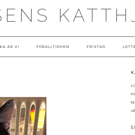
SENS KATTH
KA ÄR VI
FÖRALLTIDHEM
FRISTAD
LOTT
K
LO
N
R
VÅ
S