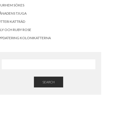
OURHEM SÖKES
ÅNADENS TJUGA
TTERI KATTRÄD
LLY OCH RUBY ROSE
PPDATERING KOLONIKATTERNA
SEARCH