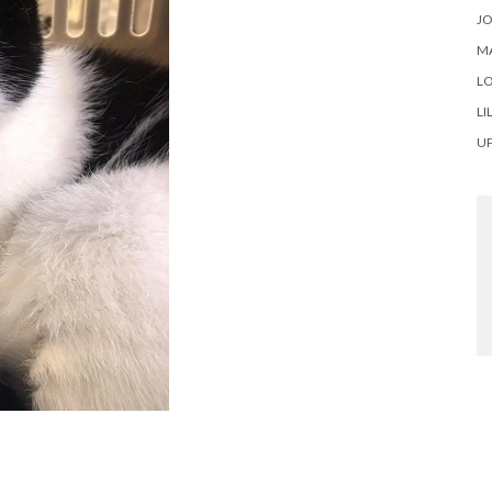
J
M
LO
LI
U