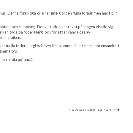
s. Denna försiktiga kille har inte gjort en fluga förnär men ändå blir
ination och chippning. Det vi trodde var rakat på magen visade sig
tur kan tyda på foderallergi och för att använda oss av
 till pojken.
 eventuella foderallergi behöver han komma till ett hem som ensamkatt
 samma typ.
g men himla go’ ändå.
UPPDATERING LABAN