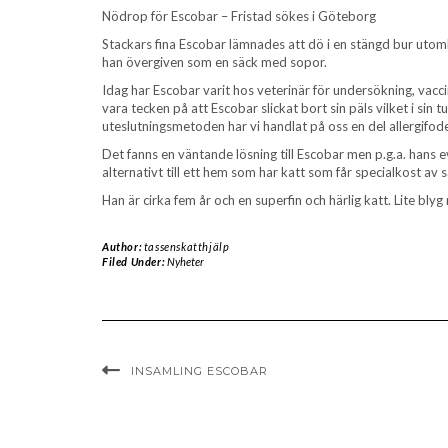
Nödrop för Escobar – Fristad sökes i Göteborg
Stackars fina Escobar lämnades att dö i en stängd bur utomhu
han övergiven som en säck med sopor.
Idag har Escobar varit hos veterinär för undersökning, vacc
vara tecken på att Escobar slickat bort sin päls vilket i sin 
uteslutningsmetoden har vi handlat på oss en del allergifoder
Det fanns en väntande lösning till Escobar men p.g.a. hans
alternativt till ett hem som har katt som får specialkost av
Han är cirka fem år och en superfin och härlig katt. Lite bly
Author:
tassenskatthjälp
Filed Under:
Nyheter
INSAMLING ESCOBAR