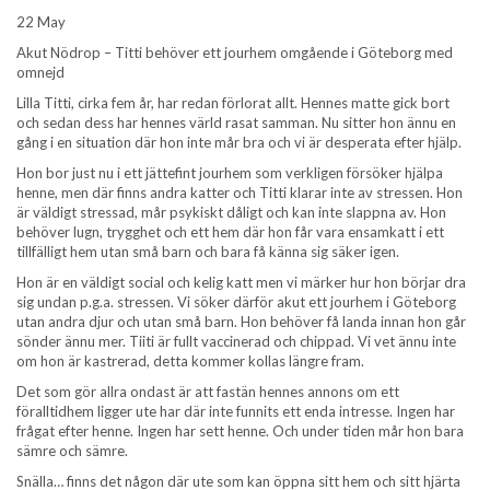
22 May
Akut Nödrop – Titti behöver ett jourhem omgående i Göteborg med
omnejd
Lilla Titti, cirka fem år, har redan förlorat allt. Hennes matte gick bort
och sedan dess har hennes värld rasat samman. Nu sitter hon ännu en
gång i en situation där hon inte mår bra och vi är desperata efter hjälp.
Hon bor just nu i ett jättefint jourhem som verkligen försöker hjälpa
henne, men där finns andra katter och Titti klarar inte av stressen. Hon
är väldigt stressad, mår psykiskt dåligt och kan inte slappna av. Hon
behöver lugn, trygghet och ett hem där hon får vara ensamkatt i ett
tillfälligt hem utan små barn och bara få känna sig säker igen.
Hon är en väldigt social och kelig katt men vi märker hur hon börjar dra
sig undan p.g.a. stressen. Vi söker därför akut ett jourhem i Göteborg
utan andra djur och utan små barn. Hon behöver få landa innan hon går
sönder ännu mer. Tiiti är fullt vaccinerad och chippad. Vi vet ännu inte
om hon är kastrerad, detta kommer kollas längre fram.
Det som gör allra ondast är att fastän hennes annons om ett
föralltidhem ligger ute har där inte funnits ett enda intresse. Ingen har
frågat efter henne. Ingen har sett henne. Och under tiden mår hon bara
sämre och sämre.
Snälla… finns det någon där ute som kan öppna sitt hem och sitt hjärta