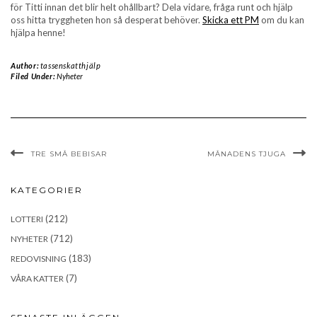
för Titti innan det blir helt ohållbart? Dela vidare, fråga runt och hjälp
oss hitta tryggheten hon så desperat behöver.
Skicka ett PM
om du kan
hjälpa henne!
Author:
tassenskatthjälp
Filed Under:
Nyheter
TRE SMÅ BEBISAR
MÅNADENS TJUGA
KATEGORIER
(212)
LOTTERI
(712)
NYHETER
(183)
REDOVISNING
(7)
VÅRA KATTER