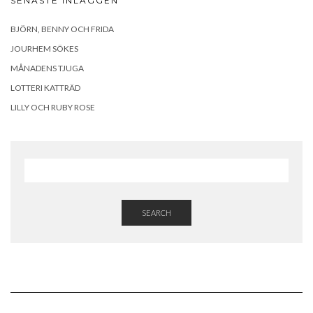
SENASTE INLÄGGEN
BJÖRN, BENNY OCH FRIDA
JOURHEM SÖKES
MÅNADENS TJUGA
LOTTERI KATTRÄD
LILLY OCH RUBY ROSE
SEARCH