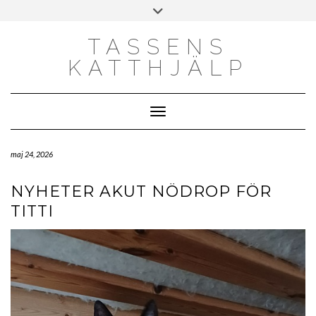
Skip
Toggle
to
header
content
TASSENS
KATTHJÄLP
Toggle Navigation
maj 24, 2026
NYHETER AKUT NÖDROP FÖR
TITTI