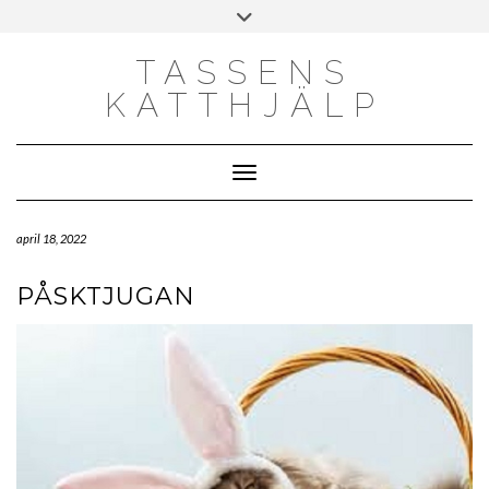
Skip
Toggle
to
header
content
TASSENS
KATTHJÄLP
Toggle Navigation
april 18, 2022
PÅSKTJUGAN