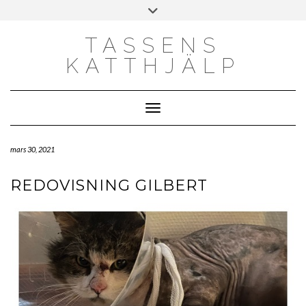
Skip
Toggle
to
header
content
TASSENS
KATTHJÄLP
Toggle Navigation
mars 30, 2021
REDOVISNING GILBERT