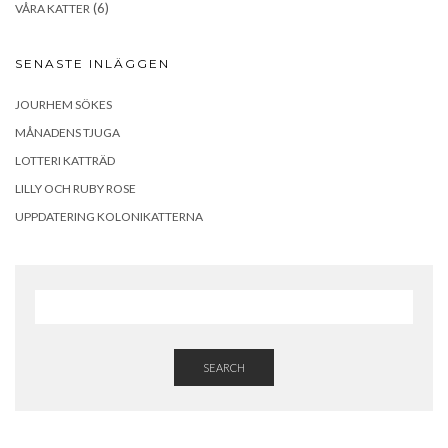
(6)
VÅRA KATTER
SENASTE INLÄGGEN
JOURHEM SÖKES
MÅNADENS TJUGA
LOTTERI KATTRÄD
LILLY OCH RUBY ROSE
UPPDATERING KOLONIKATTERNA
SEARCH