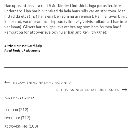
Han uppskattas vara runt 5 år. Tänder i fint skick. Inga parasiter. Inte
undernärd. Han har blivit rakad då hela hans päls var en stor tova. Man
hittad då ett sår på hans ena ben som nu är rengjort. Han har även blivit
kastrerad, vaccinerad och chippad (vilket vi givetvis kollade att han inte
var innan). Gilbert har troligen levt ett bra tag som hemlös men ändå
kämpat på för att överleva och nu är han äntligen i trygghet!
Author:
tassenskatthjälp
Filed Under:
Redovisning
REDOVISNING /INSAMLING ANITA
REDOVISNING/UPPDATERING ANITA
KATEGORIER
(212)
LOTTERI
(712)
NYHETER
(183)
REDOVISNING