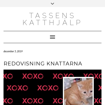
Skip
Toggle
to
header
content
TASSENS
KATTHJÄLP
Toggle Navigation
december 5, 2019
REDOVISNING KNATTARNA