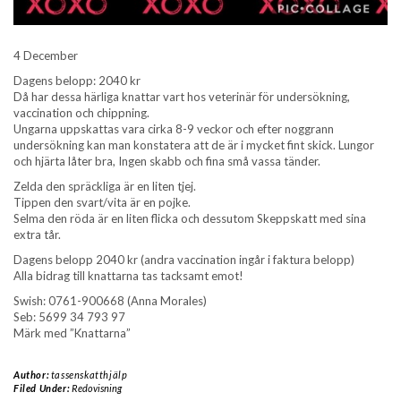
4 December
Dagens belopp: 2040 kr
Då har dessa härliga knattar vart hos veterinär för undersökning,
vaccination och chippning.
Ungarna uppskattas vara cirka 8-9 veckor och efter noggrann
undersökning kan man konstatera att de är i mycket fint skick. Lungor
och hjärta låter bra, Ingen skabb och fina små vassa tänder.
Zelda den spräckliga är en liten tjej.
Tippen den svart/vita är en pojke.
Selma den röda är en liten flicka och dessutom Skeppskatt med sina
extra tår.
Dagens belopp 2040 kr (andra vaccination ingår i faktura belopp)
Alla bidrag till knattarna tas tacksamt emot!
Swish: 0761-900668 (Anna Morales)
Seb: 5699 34 793 97
Märk med ”Knattarna”
Author:
tassenskatthjälp
Filed Under:
Redovisning