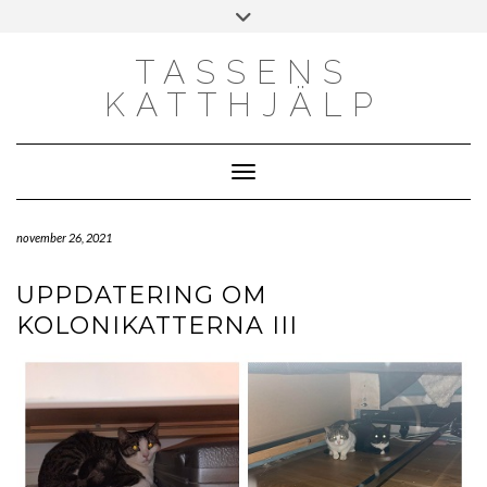
Skip
Toggle
to
header
content
TASSENS
KATTHJÄLP
Toggle Navigation
november 26, 2021
UPPDATERING OM
KOLONIKATTERNA III