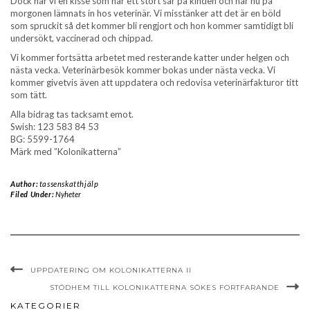
Dock har vi en kisse som har ett stort sår på kinden och har nu på
morgonen lämnats in hos veterinär. Vi misstänker att det är en böld
som spruckit så det kommer bli rengjort och hon kommer samtidigt bli
undersökt, vaccinerad och chippad.
Vi kommer fortsätta arbetet med resterande katter under helgen och
nästa vecka. Veterinärbesök kommer bokas under nästa vecka. Vi
kommer givetvis även att uppdatera och redovisa veterinärfakturor titt
som tätt.
Alla bidrag tas tacksamt emot.
Swish: 123 583 84 53
BG: 5599-1764
Märk med ”Kolonikatterna”
Author:
tassenskatthjälp
Filed Under:
Nyheter
UPPDATERING OM KOLONIKATTERNA II
STÖDHEM TILL KOLONIKATTERNA SÖKES FORTFARANDE
KATEGORIER