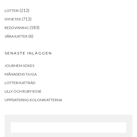
(212)
LOTTERI
(712)
NYHETER
(183)
REDOVISNING
(6)
VÅRA KATTER
SENASTE INLÄGGEN
JOURHEM SÖKES
MÅNADENS TJUGA
LOTTERI KATTRÄD
LILLY OCH RUBY ROSE
UPPDATERING KOLONIKATTERNA