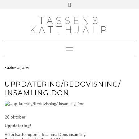
Skip
Toggle
to
header
content
TASSENS
KATTHJÄLP
Toggle Navigation
oktober 28, 2019
UPPDATERING/REDOVISNING/
INSAMLING DON
28 oktober
Uppdatering!
Vi fortsätter uppmärksamma Dons insamling.