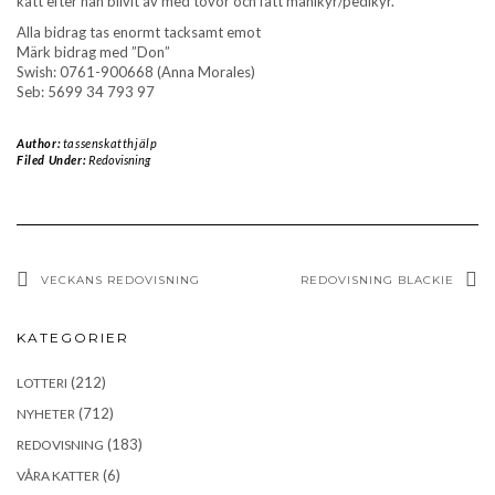
katt efter han blivit av med tovor och fått manikyr/pedikyr.
Alla bidrag tas enormt tacksamt emot
Märk bidrag med ”Don”
Swish: 0761-900668 (Anna Morales)
Seb: 5699 34 793 97
Author:
tassenskatthjälp
Filed Under:
Redovisning
VECKANS REDOVISNING
REDOVISNING BLACKIE
KATEGORIER
(212)
LOTTERI
(712)
NYHETER
(183)
REDOVISNING
(6)
VÅRA KATTER