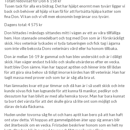
Totalt redovisat för Don 6 158 kr
Tusen tack för alla era bidrag. Det har hjälpt enormt men tyvärr ligger vi
back och behöver all hjälp vi kan få för att fortsätta hjälpa katter som
fina Don. Vi kan och vi vill men ekonomin begränsar oss tyvärr.
Dagens total: 4 575 kr
Don hittades i måndags sittandes mitt i vägen av ett av våra tillfälliga
hem. Hon stannade omedelbart och tog med Don som är i förskräckligt
skick. Hos veterinär lyckades vi tyda tatueringen och fick tag i ägarna
som inte ville bekosta Dons veterinärs vård eller ha honom tillbaka.
Don är mellan 16-19 år gammal och han blev undersökt och är i dåligt
skick. Han väger endast två kilo och skulle utvärderas efter en vecka.
Inatt blev Don sämre. Han har tappat aptiten och hinner inte till lådan
för att göra sina behov så tidigt imorse kördes han till veterinär. Han har
tagit massa med prover och som tur är såg alla bra ut.
Han lämnades kvar ett par timmar och då han är i så uselt skick och inte
kunde sövas fick han lugnande för att kunna få manikyr, pedikyr och
dessutom har han blivit av med alla hemska tovor. Man har bara kunnat
ta bort det värsta för att det skulle göra så lite ont som möjligt och
därav de kala fläckarna.
Huden under tovorna såg fin ut och hans aptit kan bero på att han haft
ont utav detta. Vi hoppas att gammelgubben äter upp sig annars blir
det återbesök om en vecka. Fristaden beskriver honom som en helt ny