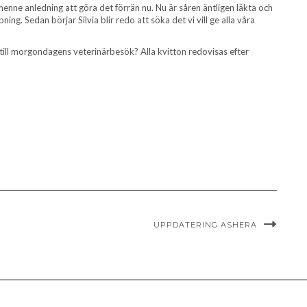
 henne anledning att göra det förrän nu. Nu är såren äntligen läkta och
ng. Sedan börjar Silvia blir redo att söka det vi vill ge alla våra
g till morgondagens veterinärbesök? Alla kvitton redovisas efter
UPPDATERING ASHERA