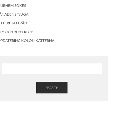
OURHEM SÖKES
ÅNADENS TJUGA
TTERI KATTRÄD
LLY OCH RUBY ROSE
PPDATERING KOLONIKATTERNA
SEARCH