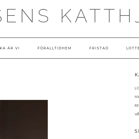
SENS KATTH
KA ÄR VI
FÖRALLTIDHEM
FRISTAD
LOTT
K
LO
N
R
VÅ
S