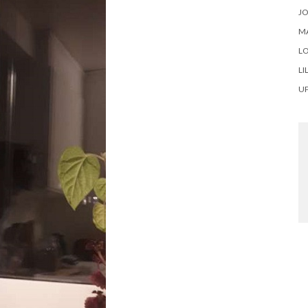
J
M
LO
LI
U