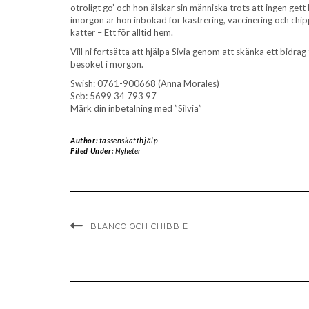
otroligt go’ och hon älskar sin människa trots att ingen gett
imorgon är hon inbokad för kastrering, vaccinering och chippni
katter – Ett för alltid hem.
Vill ni fortsätta att hjälpa Sivia genom att skänka ett bidra
besöket i morgon.
Swish: 0761-900668 (Anna Morales)
Seb: 5699 34 793 97
Märk din inbetalning med ”Silvia”
Author:
tassenskatthjälp
Filed Under:
Nyheter
BLANCO OCH CHIBBIE