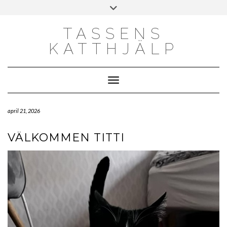
Skip
Toggle
to
header
content
TASSENS
KATTHJÄLP
Toggle Navigation
april 21, 2026
VÄLKOMMEN TITTI