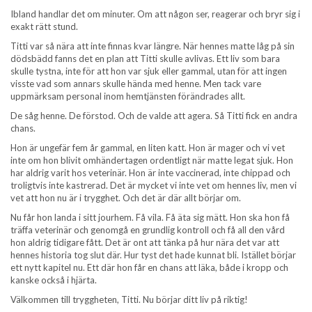
Ibland handlar det om minuter. Om att någon ser, reagerar och bryr sig i
exakt rätt stund.
Titti var så nära att inte finnas kvar längre. När hennes matte låg på sin
dödsbädd fanns det en plan att Titti skulle avlivas. Ett liv som bara
skulle tystna, inte för att hon var sjuk eller gammal, utan för att ingen
visste vad som annars skulle hända med henne. Men tack vare
uppmärksam personal inom hemtjänsten förändrades allt.
De såg henne. De förstod. Och de valde att agera. Så Titti fick en andra
chans.
Hon är ungefär fem år gammal, en liten katt. Hon är mager och vi vet
inte om hon blivit omhändertagen ordentligt när matte legat sjuk. Hon
har aldrig varit hos veterinär. Hon är inte vaccinerad, inte chippad och
troligtvis inte kastrerad. Det är mycket vi inte vet om hennes liv, men vi
vet att hon nu är i trygghet. Och det är där allt börjar om.
Nu får hon landa i sitt jourhem. Få vila. Få äta sig mätt. Hon ska hon få
träffa veterinär och genomgå en grundlig kontroll och få all den vård
hon aldrig tidigare fått. Det är ont att tänka på hur nära det var att
hennes historia tog slut där. Hur tyst det hade kunnat bli. Istället börjar
ett nytt kapitel nu. Ett där hon får en chans att läka, både i kropp och
kanske också i hjärta.
Välkommen till tryggheten, Titti. Nu börjar ditt liv på riktig!