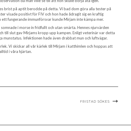
servation då man ville se till att hon skulle börja äta igen.
s brist på aptit berodde på detta. Vi bad dom göra alla tester på
er visade positivt för FIV och hon hade ådragit sig en kraftig
an ett fungerande immunförsvar kunde Mirjam inte kämpa mer.
 somnade i morse in fridfullt och utan smärta. Hennes njurvärden
 och till slut gav Mirjams kropp upp kampen. Enligt veterinär var detta
ga munstatus. Infektionen hade även drabbat mun och luftvägar.
ärlek. Vi skickar all vår kärlek till Mirjam i katthimlen och hoppas att
alltid i våra hjärtan.
FRISTAD SÖKES