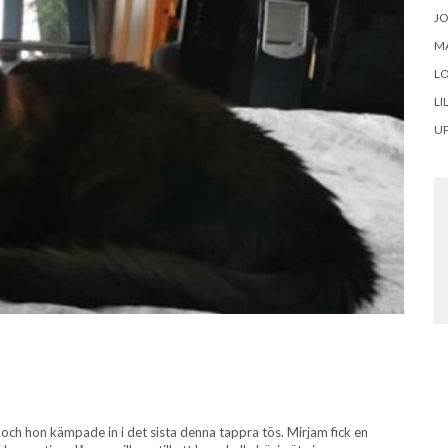
J
M
LO
LI
U
s och hon kämpade in i det sista denna tappra tös. Mirjam fick en