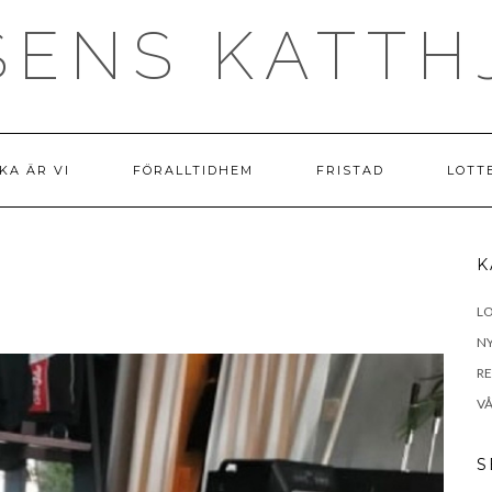
SENS KATTH
KA ÄR VI
FÖRALLTIDHEM
FRISTAD
LOTT
K
LO
N
R
VÅ
S