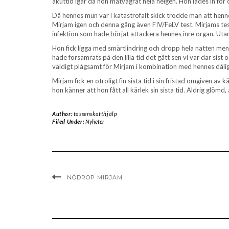
akuttid igår då hon matvägrat hela helgen. Hon lades in för ob
Då hennes mun var i katastrofalt skick trodde man att henne
Mirjam igen och denna gång även FIV/FeLV test. Mirjams test
infektion som hade börjat attackera hennes inre organ. Ut
Hon fick ligga med smärtlindring och dropp hela natten men
hade försämrats på den lilla tid det gått sen vi var där sist
väldigt plågsamt för Mirjam i kombination med hennes dåli
Mirjam fick en otroligt fin sista tid i sin fristad omgiven av k
hon känner att hon fått all kärlek sin sista tid. Aldrig glömd, 
Author:
tassenskatthjälp
Filed Under:
Nyheter
NÖDROP MIRJAM