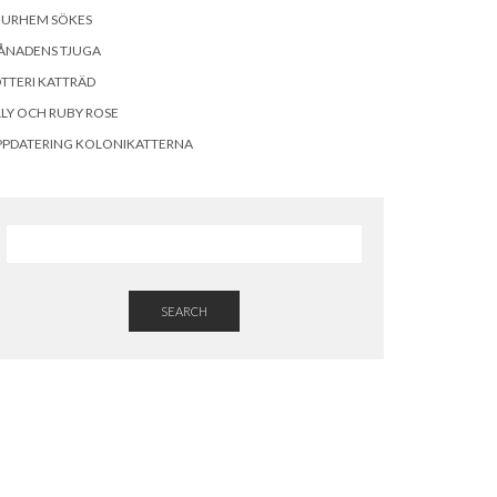
OURHEM SÖKES
ÅNADENS TJUGA
TTERI KATTRÄD
LLY OCH RUBY ROSE
PPDATERING KOLONIKATTERNA
SEARCH