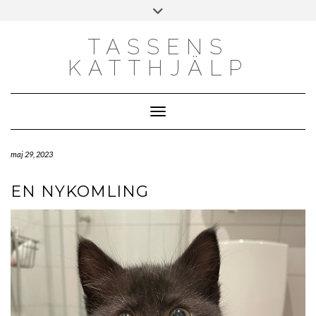
Skip
Toggle
to
header
content
TASSENS
KATTHJÄLP
Toggle Navigation
maj 29, 2023
EN NYKOMLING