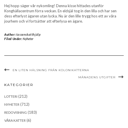
Hej hopp säger vår nykomling! Denna kisse hittades utanför
Konghällacentrum förra veckan. En eldsjäl tog in den lilla och har sen
dess efterlyst ägaren utan lycka. Nu är den lille trygg hos ett av våra
jourhem och vi fortsätter att efterlysa en ägare.
Author:
tassenskatthjälp
Filed Under:
Nyheter
EN LITEN HÄLSNING FRÅN KOLONIKATTERNA
MÅNADENS UTGIFTER
KATEGORIER
(212)
LOTTERI
(712)
NYHETER
(183)
REDOVISNING
(6)
VÅRA KATTER