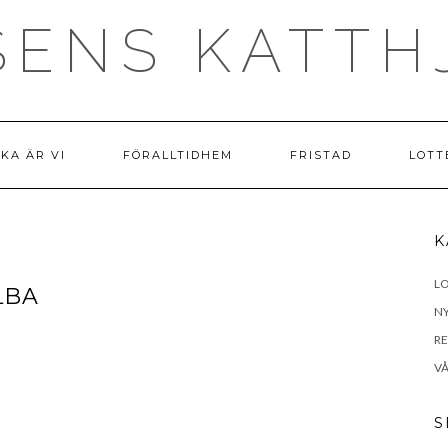
SENS KATTH
LKA ÄR VI
FÖRALLTIDHEM
FRISTAD
LOTT
K
LO
LBA
N
R
VÅ
S