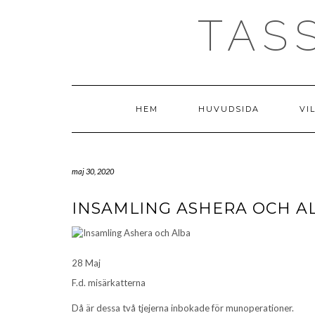
Skip
TAS
to
content
HEM
HUVUDSIDA
VI
maj 30, 2020
INSAMLING ASHERA OCH A
28 Maj
F.d. misärkatterna
Då är dessa två tjejerna inbokade för munoperationer.