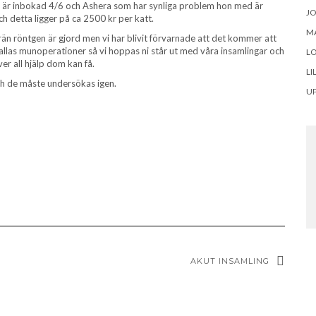
n är inbokad 4/6 och Ashera som har synliga problem hon med är
J
detta ligger på ca 2500 kr per katt.
M
n röntgen är gjord men vi har blivit förvarnade att det kommer att
a allas munoperationer så vi hoppas ni står ut med våra insamlingar och
LO
er all hjälp dom kan få.
LI
och de måste undersökas igen.
U
AKUT INSAMLING