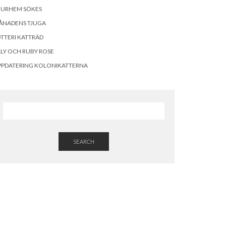
OURHEM SÖKES
ÅNADENS TJUGA
TTERI KATTRÄD
LLY OCH RUBY ROSE
PPDATERING KOLONIKATTERNA
SEARCH