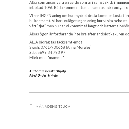
Alba som anses vara en av de som är i sämst skick i munne
inbokad 10/6. Båda kommer att munsaneras ock röntgas och 
Vi har INGEN aning om hur mycket detta kommer kosta förrä
bli kostsamt. Vi har i nuläget ingen aning hur vi ska bekost
vårt ”tjat” men nu har vi kommit så långt och katterna behöv
Albas ögon är fortfarande inte bra efter antibiotikakuren 
ALLA bidrag tas tacksamt emot
Swish: 0761-900668 (Anna Morales)
Seb: 5699 34 793 97
Märk med ”mamma”
Author:
tassenskatthjälp
Filed Under:
Nyheter
MÅNADENS TJUGA