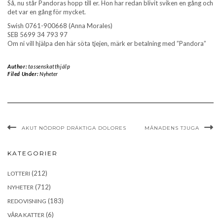
Så, nu står Pandoras hopp till er. Hon har redan blivit sviken en gång och
det var en gång för mycket.
Swish ‪0761-900668 (Anna Morales)
SEB ‪5699 34 793 97
Om ni vill hjälpa den här söta tjejen, märk er betalning med ”Pandora”
Author:
tassenskatthjälp
Filed Under:
Nyheter
AKUT NÖDROP DRÄKTIGA DOLORES
MÅNADENS TJUGA
KATEGORIER
(212)
LOTTERI
(712)
NYHETER
(183)
REDOVISNING
(6)
VÅRA KATTER