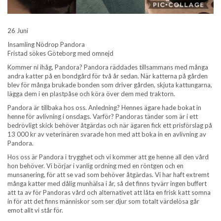
26 Juni
Insamling Nödrop Pandora
Fristad sökes Göteborg med omnejd
Kommer ni ihåg, Pandora? Pandora räddades tillsammans med många
andra katter på en bondgård för två år sedan. När katterna på gården
blev för många brukade bonden som driver gården, skjuta kattungarna,
lägga dem i en plastpåse och köra över dem med traktorn.
Pandora är tillbaka hos oss. Anledning? Hennes ägare hade bokat in
henne för avlivning i onsdags. Varför? Pandoras tänder som är i ett
bedrövligt skick behöver åtgärdas och när ägaren fick ett prisförslag på
13 000 kr av veterinären svarade hon med att boka in en avlivning av
Pandora.
Hos oss är Pandora i trygghet och vi kommer att ge henne all den vård
hon behöver. Vi börjar i vanlig ordning med en röntgen och en
munsanering, för att se vad som behöver åtgärdas. Vi har haft extremt
många katter med dålig munhälsa i år, så det finns tyvärr ingen buffert
att ta av för Pandoras vård och alternativet att låta en frisk katt somna
in för att det finns människor som ser djur som totalt värdelösa går
emot allt vi står för.