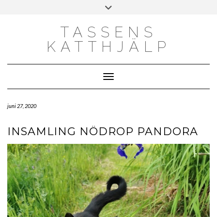
Skip
Toggle
to
header
content
TASSENS
KATTHJÄLP
Toggle Navigation
juni 27, 2020
INSAMLING NÖDROP PANDORA