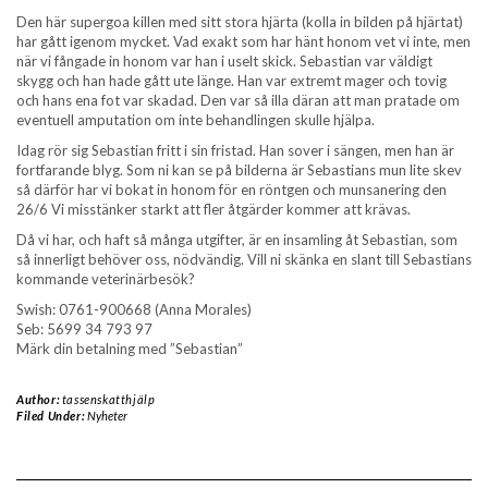
Den här supergoa killen med sitt stora hjärta (kolla in bilden på hjärtat)
har gått igenom mycket. Vad exakt som har hänt honom vet vi inte, men
när vi fångade in honom var han i uselt skick. Sebastian var väldigt
skygg och han hade gått ute länge. Han var extremt mager och tovig
och hans ena fot var skadad. Den var så illa däran att man pratade om
eventuell amputation om inte behandlingen skulle hjälpa.
Idag rör sig Sebastian fritt i sin fristad. Han sover i sängen, men han är
fortfarande blyg. Som ni kan se på bilderna är Sebastians mun lite skev
så därför har vi bokat in honom för en röntgen och munsanering den
26/6 Vi misstänker starkt att fler åtgärder kommer att krävas.
Då vi har, och haft så många utgifter, är en insamling åt Sebastian, som
så innerligt behöver oss, nödvändig. Vill ni skänka en slant till Sebastians
kommande veterinärbesök?
Swish: 0761-900668 (Anna Morales)
Seb: 5699 34 793 97
Märk din betalning med ”Sebastian”
Author:
tassenskatthjälp
Filed Under:
Nyheter