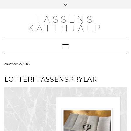
Skip
Toggle
to
header
content
TASSENS
KATTHJÄLP
Toggle Navigation
november 29, 2019
LOTTERI TASSENSPRYLAR