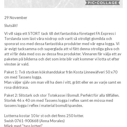
29 November
Slutsålt!
Vi vill säga ett STORT tack till det fantastiska företaget FA Express i
Torslanda som läst våra nödrop och varit så otroligt givmilda och
sponsrat oss med dessa fantastiska produkter med vår egna logga. Vi
är evigt tacksamma och superglada att vi fått denna otroliga gåva och
att vi får dela med oss av dessa fina produkter. Vinnaren får välja ett av
paketen på bilderna och det som inte blir valt kommer vi lotta ut efter
vinsten är vald.
Paket 1: Två stycken kökshanddukar från Kosta Linnewäfveri 50 x70
cm med Tassens logga.
Man väljer själv om man vill ha dem i vitt, grått eller en av varje samt en
rosa disktrasa.
Paket 2: Slitstark och stor Totekasse i Bomull. Perfekt för alla tillfällen.
Storlek 46 x 40 cm med Tassens logga i reflex samt en mössa med
tassens logga i reflex i material bomull/spandex.
Lotterna kostar 10 kr st och det finns 250 lotter.
Swish 0761-900668 (Anna Morales)
Märk med ”tass lotteri”