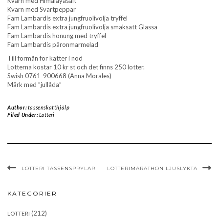
Kvarn med Himalayasalt
Kvarn med Svartpeppar
Fam Lambardis extra jungfruolivolja tryffel
Fam Lambardis extra jungfruolivolja smaksatt Glassa
Fam Lambardis honung med tryffel
Fam Lambardis päronmarmelad
Till förmån för katter i nöd
Lotterna kostar 10 kr st och det finns 250 lotter.
Swish 0761-900668 (Anna Morales)
Märk med ”jullåda”
Author:
tassenskatthjälp
Filed Under:
Lotteri
LOTTERI TASSENSPRYLAR
LOTTERIMARATHON LJUSLYKTA
KATEGORIER
(212)
LOTTERI