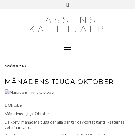
Skip
Toggle
to
header
content
TASSENS
KATTHJÄLP
Toggle Navigation
oktober 8, 2021
MÅNADENS TJUGA OKTOBER
1 Oktober
Månadens Tjuga Oktober
Då kör vi månadens tjuga där alla pengar oavkortat går till katternas
veterinärsvård.