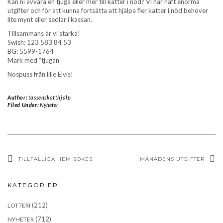
Kan ni avvara en tjuga eller mer till katter i nöd? Vi har haft enorma
utgifter och för att kunna fortsätta att hjälpa fler katter i nöd behöver
lite mynt eller sedlar i kassan.
Tillsammans är vi starka!
Swish: 123 583 84 53
BG: 5599-1764
Märk med ”tjugan”
Nospuss från lille Elvis!
Author:
tassenskatthjälp
Filed Under:
Nyheter
TILLFÄLLIGA HEM SÖKES
MÅNADENS UTGIFTER
KATEGORIER
(212)
LOTTERI
(712)
NYHETER