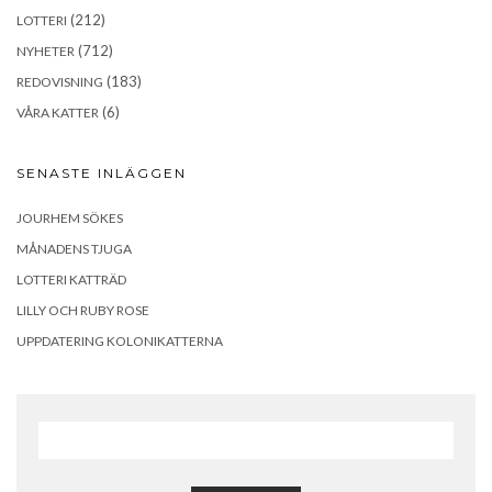
(212)
LOTTERI
(712)
NYHETER
(183)
REDOVISNING
(6)
VÅRA KATTER
SENASTE INLÄGGEN
JOURHEM SÖKES
MÅNADENS TJUGA
LOTTERI KATTRÄD
LILLY OCH RUBY ROSE
UPPDATERING KOLONIKATTERNA