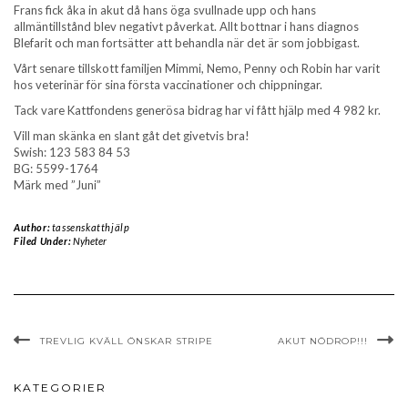
Frans fick åka in akut då hans öga svullnade upp och hans
allmäntillstånd blev negativt påverkat. Allt bottnar i hans diagnos
Blefarit och man fortsätter att behandla när det är som jobbigast.
Vårt senare tillskott familjen Mimmi, Nemo, Penny och Robin har varit
hos veterinär för sina första vaccinationer och chippningar.
Tack vare Kattfondens generösa bidrag har vi fått hjälp med 4 982 kr.
Vill man skänka en slant gåt det givetvis bra!
Swish: 123 583 84 53
BG: 5599-1764
Märk med ”Juni”
Author:
tassenskatthjälp
Filed Under:
Nyheter
TREVLIG KVÄLL ÖNSKAR STRIPE
AKUT NÖDROP!!!
KATEGORIER