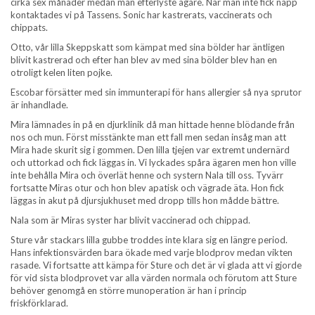
cirka sex månader medan man efterlyste ägare. När man inte fick napp
kontaktades vi på Tassens. Sonic har kastrerats, vaccinerats och
chippats.
Otto, vår lilla Skeppskatt som kämpat med sina bölder har äntligen
blivit kastrerad och efter han blev av med sina bölder blev han en
otroligt kelen liten pojke.
Escobar försätter med sin immunterapi för hans allergier så nya sprutor
är inhandlade.
Mira lämnades in på en djurklinik då man hittade henne blödande från
nos och mun. Först misstänkte man ett fall men sedan insåg man att
Mira hade skurit sig i gommen. Den lilla tjejen var extremt undernärd
och uttorkad och fick läggas in. Vi lyckades spåra ägaren men hon ville
inte behålla Mira och överlät henne och systern Nala till oss. Tyvärr
fortsatte Miras otur och hon blev apatisk och vägrade äta. Hon fick
läggas in akut på djursjukhuset med dropp tills hon mådde bättre.
Nala som är Miras syster har blivit vaccinerad och chippad.
Sture vår stackars lilla gubbe troddes inte klara sig en längre period.
Hans infektionsvärden bara ökade med varje blodprov medan vikten
rasade. Vi fortsatte att kämpa för Sture och det är vi glada att vi gjorde
för vid sista blodprovet var alla värden normala och förutom att Sture
behöver genomgå en större munoperation är han i princip
friskförklarad.