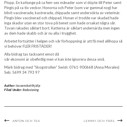
Plopp. En kattunge på ca fem-sex månader som vi döpte till Peter samt
Pingis på ca tio veckor. Honorna och Peter (som var gammal nog) har
blivit vaccinerade, kastrerade, chippade samt undersökta av veterinär.
Pingis blev vaccinerad och chippad. Honan vi trodde var skadad hade
inga skador utan en stor tova på benet som hade orsakat några sår.
Tovan rakades såklart bort. Katterna är såklart undernärda men ingen
av dem hade skabb och är nu alla i trygghet.
Arbetet fortsätter i helgen och vår förhoppning är att få med allihopa så
vi behöver FLER FRISTÄDER!
Alla bidrag tas tacksamt emot då
vår ekonomi är obefintlig men vi kan inte ignorera dessa små.
Märk bidrag med ”Skogstrollen” Swish: 0761-900668 (Anna Morales)
Seb: 5699 34 793 97
Author:
tassenskatthjälp
Filed Under:
Redovisning
ANTON OCH TEA
LEMMY OCH FRÄS