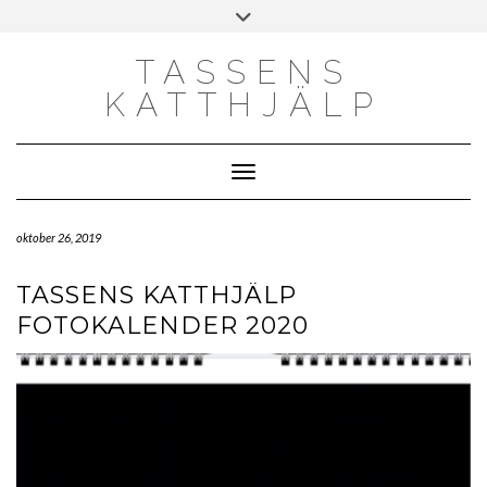
Skip
Toggle
to
header
content
TASSENS
KATTHJÄLP
Toggle Navigation
oktober 26, 2019
TASSENS KATTHJÄLP
FOTOKALENDER 2020