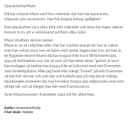
Uppdatering Maze
Då har sötaste Maze varit hos veterinär där han har kastrerats,
chippats och vaccinerats. Han fick högsta betyg i gullighet!
Han uppskattas vara cirka åtta-tolv månader och ännu har ingen saknat
honom trots att vi annonserat på flera olika sidor.
Maze stödhem skriver nedan:
Maze är en så rolig liten kille. Han har mycket energi när han är vaken
men kan också sova som en björn mitt under dagen.Han tror att han är
en flygande ekorre ibland då han hoppar från bord till fönsterbräda,
upp på diskbänken osv. Ser ut som att han leker leken ”golvet är lava”
häromdagen så tänkte han hoppa från en köksstol med min Dramaten
som landningsbana. Men jag hade inte stängt ”locket” på min Dramaten
så han föll rätt ner och satt där och kollade upp på mig det är många
lejonkungen moments där han försöker hoppa upp någonstans men inte
riktigt når och så hänger han där med framtassarna.
Även Maze kommer i framtiden söka sitt för alltid hem.
Author:
tassenskatthjälp
Filed Under:
Nyheter