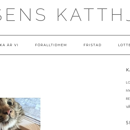
SENS KATTH
KA ÄR VI
FÖRALLTIDHEM
FRISTAD
LOTT
K
LO
N
R
VÅ
S