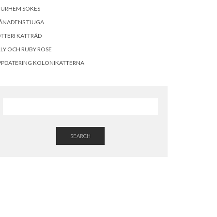
OURHEM SÖKES
ÅNADENS TJUGA
TTERI KATTRÄD
LLY OCH RUBY ROSE
PPDATERING KOLONIKATTERNA
SEARCH