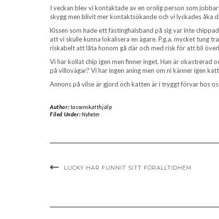
I veckan blev vi kontaktade av en orolig person som jobbar p
skygg men blivit mer kontaktsökande och vi lyckades åka dit
Kissen som hade ett fästinghalsband på sig var inte chipp
att vi skulle kunna lokalisera en ägare. P.g.a. mycket tung 
riskabelt att låta honom gå där och med risk för att bli öv
Vi har kollat chip igen men finner inget. Han är okastrerad oc
på villovägar? Vi har ingen aning men om ni känner igen kat
Annons på vilse är gjord och katten är i tryggt förvar hos os
Author:
tassenskatthjälp
Filed Under:
Nyheter
LUCKY HAR FUNNIT SITT FÖRALLTIDHEM