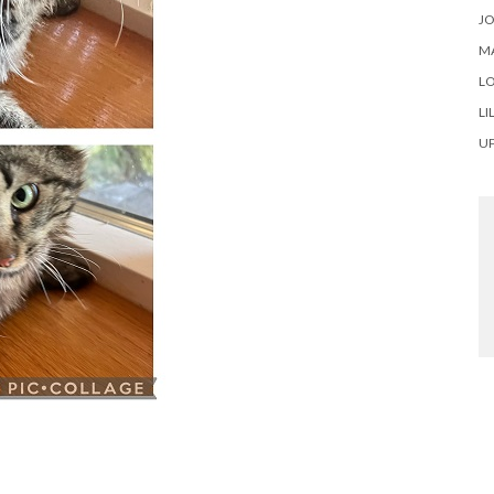
J
M
LO
LI
U