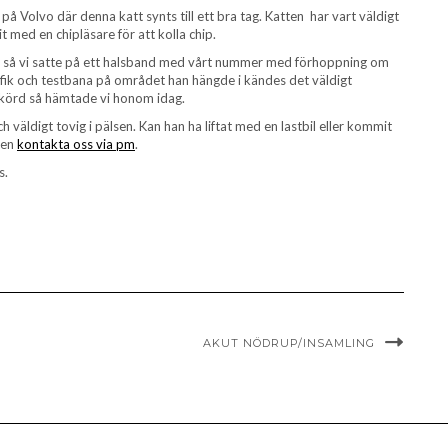
å Volvo där denna katt synts till ett bra tag. Katten har vart väldigt
 med en chipläsare för att kolla chip.
ad så vi satte på ett halsband med vårt nummer med förhoppning om
trafik och testbana på området han hängde i kändes det väldigt
erkörd så hämtade vi honom idag.
h väldigt tovig i pälsen. Kan han ha liftat med en lastbil eller kommit
ten
kontakta oss via pm
.
s.
AKUT NÖDRUP/INSAMLING