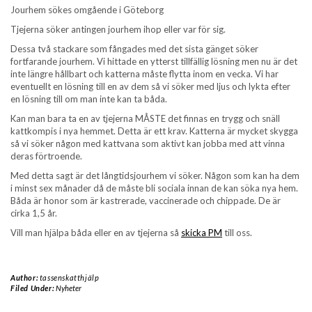
Jourhem sökes omgående i Göteborg
Tjejerna söker antingen jourhem ihop eller var för sig.
Dessa två stackare som fångades med det sista gänget söker
fortfarande jourhem. Vi hittade en ytterst tillfällig lösning men nu är det
inte längre hållbart och katterna måste flytta inom en vecka. Vi har
eventuellt en lösning till en av dem så vi söker med ljus och lykta efter
en lösning till om man inte kan ta båda.
Kan man bara ta en av tjejerna MÅSTE det finnas en trygg och snäll
kattkompis i nya hemmet. Detta är ett krav. Katterna är mycket skygga
så vi söker någon med kattvana som aktivt kan jobba med att vinna
deras förtroende.
Med detta sagt är det långtidsjourhem vi söker. Någon som kan ha dem
i minst sex månader då de måste bli sociala innan de kan söka nya hem.
Båda är honor som är kastrerade, vaccinerade och chippade. De är
cirka 1,5 år.
Vill man hjälpa båda eller en av tjejerna så
skicka PM
till oss.
Author:
tassenskatthjälp
Filed Under:
Nyheter