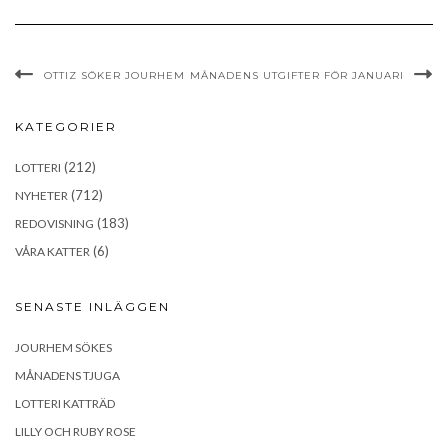
OTTIZ SÖKER JOURHEM
MÅNADENS UTGIFTER FÖR JANUARI
KATEGORIER
(212)
LOTTERI
(712)
NYHETER
(183)
REDOVISNING
(6)
VÅRA KATTER
SENASTE INLÄGGEN
JOURHEM SÖKES
MÅNADENS TJUGA
LOTTERI KATTRÄD
LILLY OCH RUBY ROSE