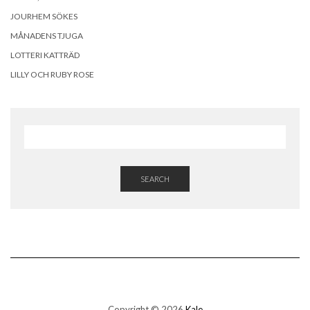
JOURHEM SÖKES
MÅNADENS TJUGA
LOTTERI KATTRÄD
LILLY OCH RUBY ROSE
SEARCH
Copyright © 2026
Kale