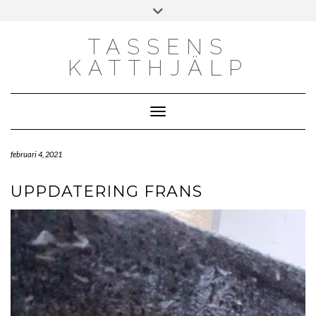
Skip
Toggle
to
header
content
TASSENS
KATTHJÄLP
Toggle Navigation
februari 4, 2021
UPPDATERING FRANS