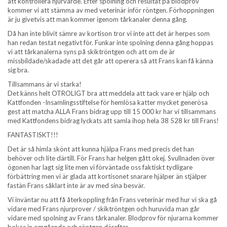
att kontrollera njurvärde. Efter spolning och resultat på blodprov
kommer vi att stämma av med veterinär inför röntgen. Förhoppningen
är ju givetvis att man kommer igenom tårkanaler denna gång.
Då han inte blivit sämre av kortison tror vi inte att det är herpes som
han redan testat negativt för. Funkar inte spolning denna gång hoppas
vi att tårkanalerna syns på skiktröntgen och att om de är
missbildade/skadade att det går att operera så att Frans kan få känna
sig bra.
Tillsammans är vi starka!
Det känns helt OTROLIGT bra att meddela att tack vare er hjälp och
Kattfonden -Insamlingsstiftelse för hemlösa katter mycket generösa
gest att matcha ALLA Frans bidrag upp till 15 000 kr har vi tillsammans
med Kattfondens bidrag lyckats att samla ihop hela 38 528 kr till Frans!
FANTASTISKT!!!
Det är så himla skönt att kunna hjälpa Frans med precis det han
behöver och lite därtill. För Frans har helgen gått okej. Svullnaden över
ögonen har lagt sig lite men vi förväntade oss faktiskt tydligare
förbättring men vi är glada att kortisonet snarare hjälper än stjälper
fastän Frans såklart inte är av med sina besvär.
Vi inväntar nu att få återkoppling från Frans veterinär med hur vi ska gå
vidare med Frans njurprover / skiktröntgen och huruvida man går
vidare med spolning av Frans tårkanaler. Blodprov för njurarna kommer
bokas in omgående och röntgen därefter.